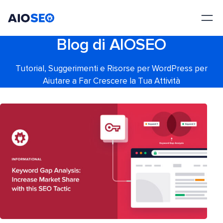
AIOSEO
Il Miglior Plugin e Toolkit SEO per WordPress
Blog di AIOSEO
Tutorial, Suggerimenti e Risorse per WordPress per
Aiutare a Far Crescere la Tua Attività