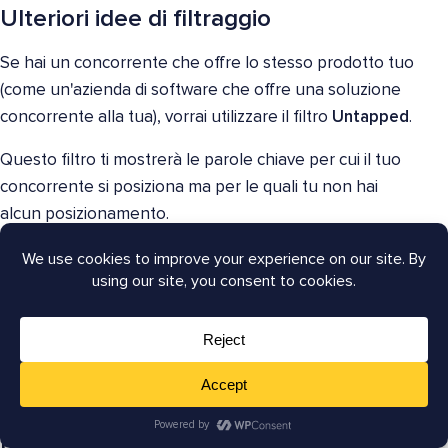
Ulteriori idee di filtraggio
Se hai un concorrente che offre lo stesso prodotto tuo
(come un'azienda di software che offre una soluzione
concorrente alla tua), vorrai utilizzare il filtro
Untapped
.
Questo filtro ti mostrerà le parole chiave per cui il tuo
concorrente si posiziona ma per le quali tu non hai
alcun posizionamento.
Ancora una volta, per ottenere un vantaggio rapido,
punta a parole chiave facili da posizionare e con
intento commerciale o transazionale.
E tieni presente che i contenuti di alta qualità sono il
fattore di ranking più critico.
Posizionati più in alto con la SEO On-