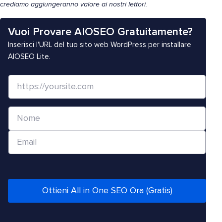
crediamo aggiungeranno valore ai nostri lettori.
Vuoi Provare AIOSEO Gratuitamente?
Inserisci l'URL del tuo sito web WordPress per installare
AIOSEO Lite.
S
i
t
N
o
o
W
E
m
e
m
e
b
a
*
/
i
U
l
Ottieni All in One SEO Ora (Gratis)
R
*
L