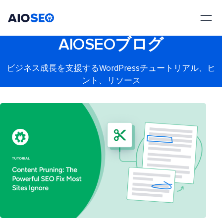
AIOSEO
最高のWordPress SEOプラグインとツールキット
AIOSEOブログ
ビジネス成長を支援するWordPressチュートリアル、ヒ
ント、リソース