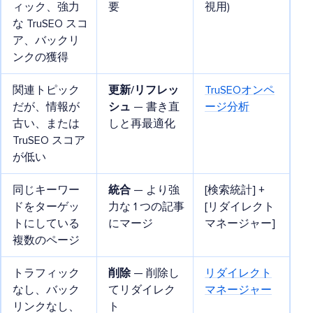
ィック、強力
要
視用)
な TruSEO スコ
ア、バックリ
ンクの獲得
関連トピック
更新/リフレッ
TruSEOオンペ
だが、情報が
シュ
— 書き直
ージ分析
古い、または
しと再最適化
TruSEO スコア
が低い
同じキーワー
統合
— より強
[検索統計] +
ドをターゲッ
力な 1 つの記事
[リダイレクト
トにしている
にマージ
マネージャー]
複数のページ
トラフィック
削除
— 削除し
リダイレクト
なし、バック
てリダイレク
マネージャー
リンクなし、
ト