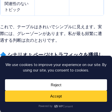
関連性のない
トピック
これで、テーブルはきれいでシンプルに見えます。実
際には、グレーゾーンがあります。私が最も頻繁に遭
遇する判断は次のとおりです。
🔷 シナリオ 1:
ページはトラフィックを獲得し
ていますが、間違ったキーワードに対してで
す。
これは考えられるよりも頻繁に発生します。
「WordPress バックアップ プラグイン」について記事
を書いたのに、「WordPressを手動でバックアップす
る方法」でランク付けされている場合などです。トラ
フィックはまともですが、間違ったオーディエンスを
引き付けており、おそらく高い[バウンス率]がありま