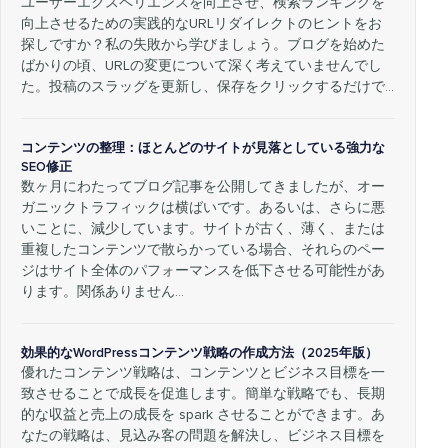
ユーザーエクスペリエンスを向上させ、検索ランキングを
向上させるための実践的なURLリダイレクトのヒントをお
探しですか？私の失敗から学びましょう。ブログを始めた
ばかりの頃、URLの変更について深く考えていませんでし
た。投稿のスラッグを更新し、保存をクリックするだけで…
コンテンツの整理：ほとんどのサイトが見落としている強力な
SEO修正
数ヶ月にわたってブログ記事を公開してきましたが、オー
ガニックトラフィックは横ばいです。あるいは、さらに悪
いことに、減少しています。サイトが古く、薄く、または
重複したコンテンツで散らかっている場合、それらのペー
ジはサイト全体のパフォーマンスを低下させる可能性があ
ります。関係ありません…
効果的なWordPressコンテンツ戦略の作成方法（2025年版）
優れたコンテンツ戦略は、コンテンツとビジネス目標を一
致させることで成長を促進します。簡単な戦略でも、長期
的な収益と売上の成長を spark させることができます。あ
なたの戦略は、見込み客の問題を解決し、ビジネス目標を