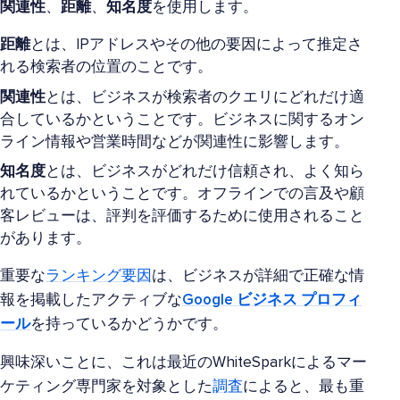
関連性
、
距離
、
知名度
を使用します。
距離
とは、IPアドレスやその他の要因によって推定さ
れる検索者の位置のことです。
関連性
とは、ビジネスが検索者のクエリにどれだけ適
合しているかということです。ビジネスに関するオン
ライン情報や営業時間などが関連性に影響します。
知名度
とは、ビジネスがどれだけ信頼され、よく知ら
れているかということです。オフラインでの言及や顧
客レビューは、評判を評価するために使用されること
があります。
重要な
ランキング要因
は、ビジネスが詳細で正確な情
報を掲載したアクティブな
Google ビジネス プロフィ
ール
を持っているかどうかです。
興味深いことに、これは最近のWhiteSparkによるマー
ケティング専門家を対象とした
調査
によると、最も重