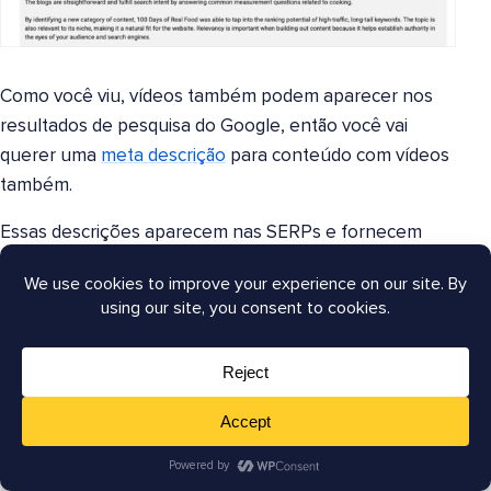
Como você viu, vídeos também podem aparecer nos
resultados de pesquisa do Google, então você vai
querer uma
meta descrição
para conteúdo com vídeos
também.
Essas descrições aparecem nas SERPs e fornecem
informações adicionais (e incentivo) para os usuários
clicarem.
A boa notícia é que o
Gerador de Meta Descrições
da
AIOSEO
as escreve automaticamente para você
.
(Para fazer isso, siga o mesmo processo que
descrevemos para gerar títulos de SEO. Mas clique no
botão gerar ao lado da meta descrição em vez do