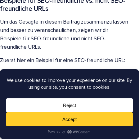
Beispiele für SEO-freundliche vs. nicht SEO-
freundliche URLs
Um das Gesagte in diesem Beitrag zusammenzufassen
und besser zu veranschaulichen, zeigen wir dir
Beispiele für SEO-freundliche und nicht SEO-
freundliche URLs.
Zuerst hier ein Beispiel für eine SEO-freundliche URL:
https://aioseo.com/what-is-a-permalink/
Sie enthält das Ziel-Keyword des Beitrags, nämlich
„SEO-Best-Practices“. Und sie beschreibt klar, worum
es auf der Seite geht. Die Bindestriche zwischen den
Wörtern machen sie gut lesbar und sie verwendet
auch HTTPS für die Sicherheit.