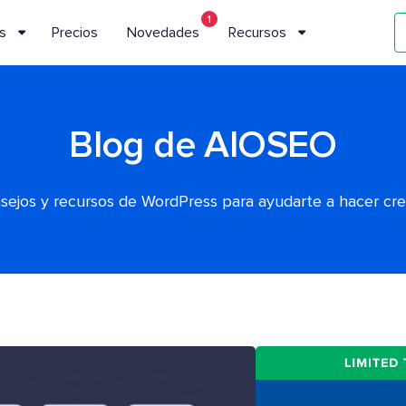
1
s
Precios
Novedades
Recursos
Blog de AIOSEO
nsejos y recursos de WordPress para ayudarte a hacer cr