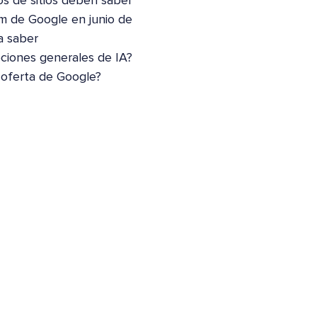
os de sitios deben saber
m de Google en junio de
a saber
pciones generales de IA?
 oferta de Google?