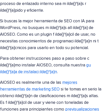
proceso de enlazado interno sea m ilde{}^{a}s r
ilde{}^{a}pido y eficiente.
Si buscas la mejor herramienta de SEO con IA para
WordPress, no busques m ilde{}^{a}s all ilde{}^{a} de
AIOSEO. Como es un plugin f ilde{}^{a}cil de usar, no
necesitas conocimientos de programaci ilde{}^{a}n ni t
ilde{}^{a}cnicos para usarlo en todo su potencial.
Para obtener instrucciones paso a paso sobre c
ilde{}^{a}mo instalar AIOSEO, consulta nuestra
gu
ilde{}^{a}a de instalaci ilde{}^{a}n
.
AIOSEO es realmente una de las
mejores
herramientas de marketing SEO
si te tomas en serio la
obtenci ilde{}^{a}n de clasificaciones m ilde{}^{a}s altas.
Es f ilde{}^{a}cil de usar y viene con toneladas de
funciones para principiantes como
previsualizaciones