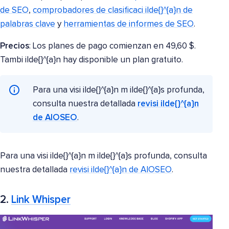
de SEO
,
comprobadores de clasificaci ilde{}^{a}n de
palabras clave
y
herramientas de informes de SEO
.
Precios
: Los planes de pago comienzan en 49,60 $.
Tambi ilde{}^{a}n hay disponible un plan gratuito.
Para una visi ilde{}^{a}n m ilde{}^{a}s profunda,
consulta nuestra detallada
revisi ilde{}^{a}n
de AIOSEO
.
Para una visi ilde{}^{a}n m ilde{}^{a}s profunda, consulta
nuestra detallada
revisi ilde{}^{a}n de AIOSEO
.
2.
Link Whisper