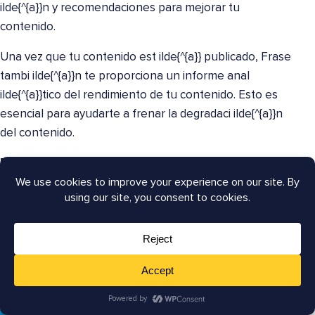
ilde{^{a}}n y recomendaciones para mejorar tu
contenido.
Una vez que tu contenido est ilde{^{a}} publicado, Frase
tambi ilde{^{a}}n te proporciona un informe anal
ilde{^{a}}tico del rendimiento de tu contenido. Esto es
esencial para ayudarte a frenar la degradaci ilde{^{a}}n
del contenido.
Precios
: Los planes de pago comienzan en 14,99
$/mes.
5.
WordLift