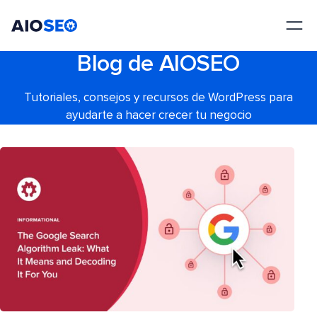
AIOSEO
El mejor plugin y kit de herramientas SEO para WordPress
Blog de AIOSEO
Tutoriales, consejos y recursos de WordPress para
ayudarte a hacer crecer tu negocio