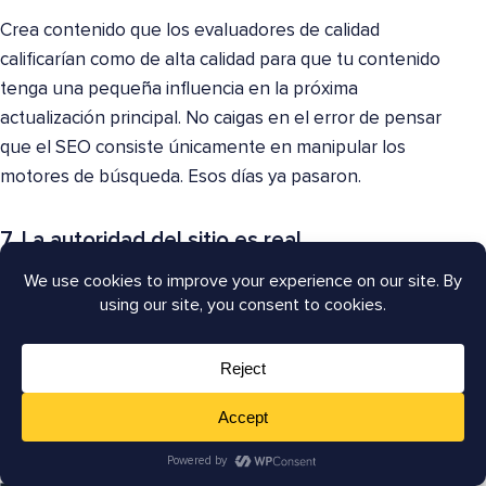
Crea contenido que los evaluadores de calidad
calificarían como de alta calidad para que tu contenido
tenga una pequeña influencia en la próxima
actualización principal. No caigas en el error de pensar
que el SEO consiste únicamente en manipular los
motores de búsqueda. Esos días ya pasaron.
7. La autoridad del sitio es real
Este es un aspecto en el que personas como Rand
Fishkin de Moz probablemente se sienten más
reivindicadas. Esto se debe a que durante mucho
tiempo Google negó haber utilizado algo que se
pareciera a la autoridad de dominio o de sitio.
Pero el secreto ya ha sido revelado: