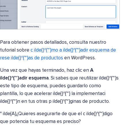
Para obtener pasos detallados, consulta nuestro
tutorial sobre
c ilde{}^{~}mo a ilde{}^{~}adir esquema de
rese ilde{}^{~}as de productos
en WordPress.
Una vez que hayas terminado, haz clic en
A
ilde{}^{~}adir esquema
. Si sabes que reutilizar ilde{}^{~}s
este tipo de esquema, puedes guardarlo como
plantilla, lo que acelerar ilde{}^{~} la implementaci
ilde{}^{~}n en tus otras p ilde{}^{~}ginas de producto.
" ilde{A}¿Quieres asegurarte de que el c ilde{}^{~}digo
que potencia tu esquema es preciso?