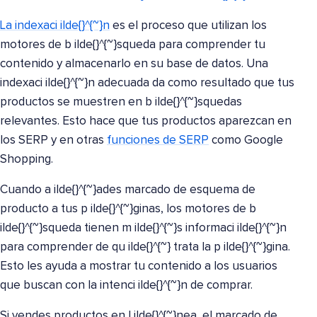
La indexaci ilde{}^{~}n
es el proceso que utilizan los
motores de b ilde{}^{~}squeda para comprender tu
contenido y almacenarlo en su base de datos. Una
indexaci ilde{}^{~}n adecuada da como resultado que tus
productos se muestren en b ilde{}^{~}squedas
relevantes. Esto hace que tus productos aparezcan en
los SERP y en otras
funciones de SERP
como Google
Shopping.
Cuando a ilde{}^{~}ades marcado de esquema de
producto a tus p ilde{}^{~}ginas, los motores de b
ilde{}^{~}squeda tienen m ilde{}^{~}s informaci ilde{}^{~}n
para comprender de qu ilde{}^{~} trata la p ilde{}^{~}gina.
Esto les ayuda a mostrar tu contenido a los usuarios
que buscan con la intenci ilde{}^{~}n de comprar.
Si vendes productos en l ilde{}^{~}nea, el marcado de