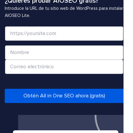
¿Quieres probar AIOSEO gratis?
Introduce la URL de tu sitio web de WordPress para instalar
AIOSEO Lite.
S
i
t
N
i
o
o
C
m
w
o
b
e
r
r
b
r
e
/
e
Obtén All in One SEO ahora (gratis)
*
U
o
R
e
L
l
*
e