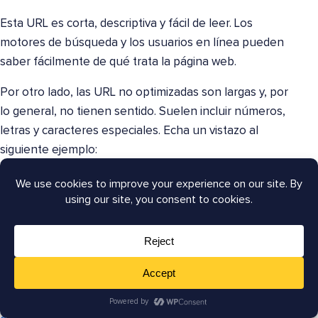
Esta URL es corta, descriptiva y fácil de leer. Los
motores de búsqueda y los usuarios en línea pueden
saber fácilmente de qué trata la página web.
Por otro lado, las URL no optimizadas son largas y, por
lo general, no tienen sentido. Suelen incluir números,
letras y caracteres especiales. Echa un vistazo al
siguiente ejemplo:
https://www.example.com/?
p=10467X&UKEwiv9vuz1tXsAhU
Este tipo de URL puede perjudicar tu SEO y tus
conversiones. Por eso deberías dedicar unos minutos a
optimizar tus URL. Para obtener consejos sobre cómo
hacerlo, consulta nuestra guía sobre la
mejor