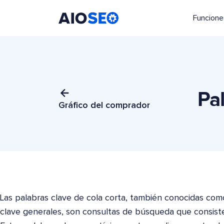
Funcione
AIOSEO
El mejor plugin y kit de herramientas SEO para WordPress
Pa
Gráfico del comprador
Las palabras clave de cola corta, también conocidas como
clave generales, son consultas de búsqueda que consist