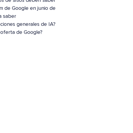
os de sitios deben saber
m de Google en junio de
a saber
pciones generales de IA?
 oferta de Google?