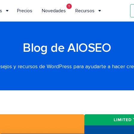
1
s
Precios
Novedades
Recursos
Blog de AIOSEO
nsejos y recursos de WordPress para ayudarte a hacer cr