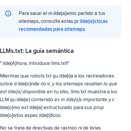
Para sacar el m ilde{a}ximo partido a tus
sitemaps, consulta estas
pr ilde{a}cticas
recomendadas para sitemaps
.
LLMs.txt: La guía semántica
" ilde{A}hora, introduce llms.txt!"
Mientras que robots.txt gu ilde{i}a a los rastreadores
sobre d ilde{o}nde
no
ir, y los sitemaps resaltan
lo que
est ilde{a} disponible
en tu sitio, llms.txt muestra a los
LLM qu ilde{e} contenido
es m ilde{a}s importante
y c
ilde{o}mo est ilde{a} estructurado para sus prop
ilde{o}sitos espec ilde{i}ficos.
No se trata de directivas de rastreo ni de listas