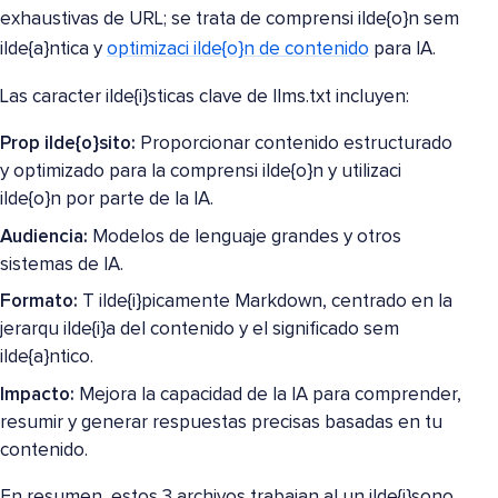
exhaustivas de URL; se trata de comprensi ilde{o}n sem
ilde{a}ntica y
optimizaci ilde{o}n de contenido
para IA.
Las caracter ilde{i}sticas clave de llms.txt incluyen:
Prop ilde{o}sito:
Proporcionar contenido estructurado
y optimizado para la comprensi ilde{o}n y utilizaci
ilde{o}n por parte de la IA.
Audiencia:
Modelos de lenguaje grandes y otros
sistemas de IA.
Formato:
T ilde{i}picamente Markdown, centrado en la
jerarqu ilde{i}a del contenido y el significado sem
ilde{a}ntico.
Impacto:
Mejora la capacidad de la IA para comprender,
resumir y generar respuestas precisas basadas en tu
contenido.
En resumen, estos 3 archivos trabajan al un ilde{i}sono