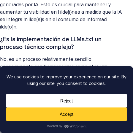
generadas por IA. Esto es crucial para mantener y
aumentar tu visibilidad en l ilde{i}nea a medida que la IA
se integra m ilde{a}s en el consumo de informaci
ilde{o}n.
¿Es la implementación de LLMs.txt un
proceso técnico complejo?
No, es un proceso relativamente sencillo,
especialmente con herramientas como el plugin
AIOSEO. Estas herramientas pueden generar y a
ilde{n}adir el archivo llms.txt a tu sitio con un m
ilde{i}nimo de conocimientos t ilde{e}cnicos requeridos.
El futuro está optimizado para la IA:
Adopta LLMs.txt
El panorama digital est ilde{a} cambiando, impulsado
por los r ilde{a}pidos avances en inteligencia artificial y