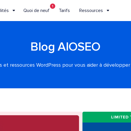
1
lités
Quoi de neuf
Tarifs
Ressources
Blog AIOSEO
es et ressources WordPress pour vous aider à développer