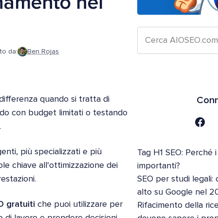
onamento nel
to da:
Ben Rojas
ifferenza quando si tratta di
Conn
ndo con budget limitati o testando
.
enti, più specializzati e più
Tag H1 SEO: Perché i
role chiave all'ottimizzazione dei
importanti?
restazioni.
SEO per studi legali: 
alto su Google nel 2
O gratuiti
che puoi utilizzare per
Rifacimento della ric
o di lavoro e prendere decisioni