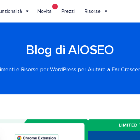
1
unzionalità
Novità
Prezzi
Risorse
Blog di AIOSEO
rimenti e Risorse per WordPress per Aiutare a Far Crescere