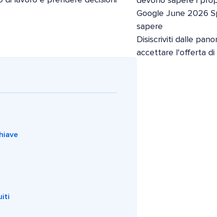
devono sapere i propri
Google June 2026 S
sapere
Disiscriviti dalle pan
accettare l'offerta d
chiave
iti