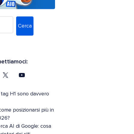
Cerca
ettiamoci:
 tag H1 sono davvero
come posizionarsi più in
026?
erca AI di Google: cosa