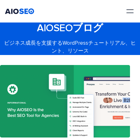
AIOSEO
最高のWordPress SEOプラグインとツールキット
AIOSEOブログ
ビジネス成長を支援するWordPressチュートリアル、ヒ
ント、リソース