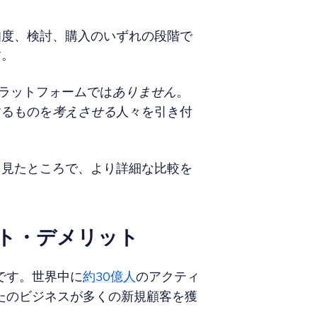
知度、検討、購入のいずれの段階で
す。
プラットフォームでは
ありません
。
するものを
考えさせる
人々を引き付
を見たところで、より詳細な比較を
ット・デメリット
料です。世界中に
約30億人
のアクティ
なたのビジネスが多くの新規顧客を獲