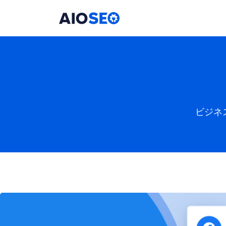
AIOSEO
最高のWordPress SEOプラグインとツールキット
ビジネ