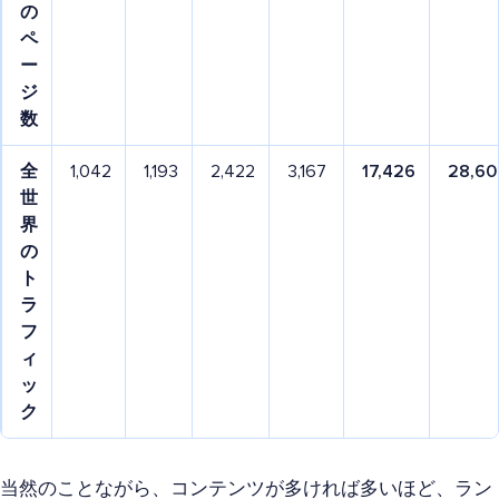
の
ペ
ー
ジ
数
全
1,042
1,193
2,422
3,167
17,426
28,60
世
界
の
ト
ラ
フ
ィ
ッ
ク
当然のことながら、コンテンツが多ければ多いほど、ラン