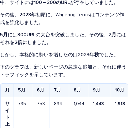
中、サイトには
100～200のURL
が存在していました。
その後、
2023年
初頭に、Wagering Termsはコンテンツ作
成を強化しました。
5月
には
300URL
の大台を突破しました。その後、
2月
には
それを
2倍に
しました。
しかし、本格的に勢いを増したのは
2023年秋
でした。
下のグラフは、新しいページの急速な追加と、それに伴う
トラフィックを示しています。
月
5月
6月
7月
8月
9月
10月
サ
735
753
894
1,044
1,443
1,918
イ
ト
上