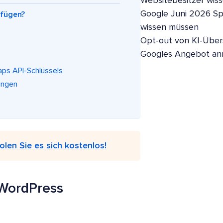
Websitebesitzer wis
Google Juni 2026 S
ufügen?
wissen müssen
Opt-out von KI-Übers
Googles Angebot a
aps API-Schlüssels
lungen
olen Sie es sich kostenlos!
 WordPress