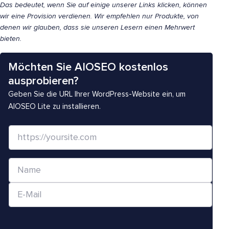
Das bedeutet, wenn Sie auf einige unserer Links klicken, können
wir eine Provision verdienen. Wir empfehlen nur Produkte, von
denen wir glauben, dass sie unseren Lesern einen Mehrwert
bieten.
Möchten Sie AIOSEO kostenlos
ausprobieren?
Geben Sie die URL Ihrer WordPress-Website ein, um
AIOSEO Lite zu installieren.
W
e
b
N
s
a
i
E
m
t
-
e
e
M
*
/