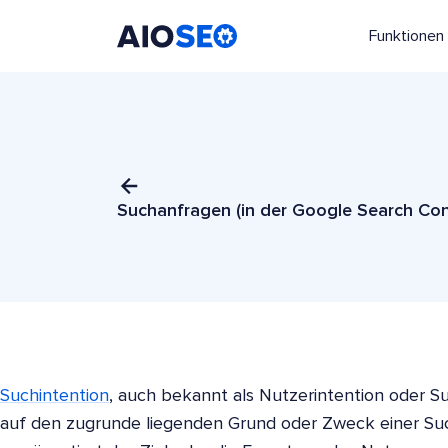
Funktionen
AIOSEO
Das beste WordPress SEO Plugin und Toolkit
Suchanfragen (in der Google Search Con
Suchintention
, auch bekannt als Nutzerintention oder Su
auf den zugrunde liegenden Grund oder Zweck einer Suc