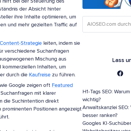
n hilft bei der Steuerung des
tändnis der Absicht hinter
ller ihre Inhalte optimieren, um
en und mehr gezielten Traffic auf
Content-Strategie
leiten, indem sie
 für verschiedene Suchanfragen
er ausgewogenen Mischung aus
Lass u
d kommerziellen Inhalten, um
zer durch die
Kaufreise
zu führen.
wie Google zeigen oft
Featured
H1-Tags SEO: Warum s
 Suchanfragen mit klarer
wichtig?
m die Suchintention direkt
Anwaltskanzlei SEO:
n prominenten Positionen angezeigt
besser ranken?
hrt.
Googles KI-Suchüber