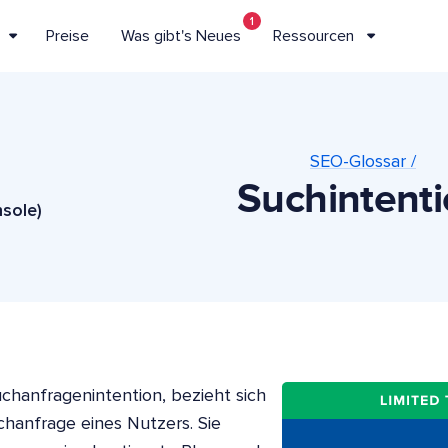
1
Preise
Was gibt's Neues
Ressourcen
SEO-Glossar /
Suchintent
sole)
chanfragenintention, bezieht sich
hanfrage eines Nutzers. Sie