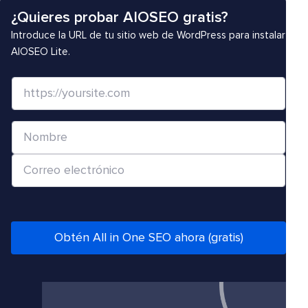
¿Quieres probar AIOSEO gratis?
Introduce la URL de tu sitio web de WordPress para instalar
AIOSEO Lite.
S
i
t
N
i
o
o
C
m
w
o
b
e
r
r
b
r
e
/
e
Obtén All in One SEO ahora (gratis)
*
U
o
R
e
L
l