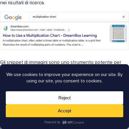
nei risultati di ricerca.
Gli snippet di immagini sono uno strumento potente per
impedire agli utenti di scorrere e farli
cliccare
.
Dopotutto, se ci fosse un risultato di ricerca con
un'immagine
pertinente
e uno senza, quale sceglieresti?
La risposta è chiara.
E le metriche di traffico lo confermano.
A febbraio, DreamBox ha avuto
4,3 mila snippet di