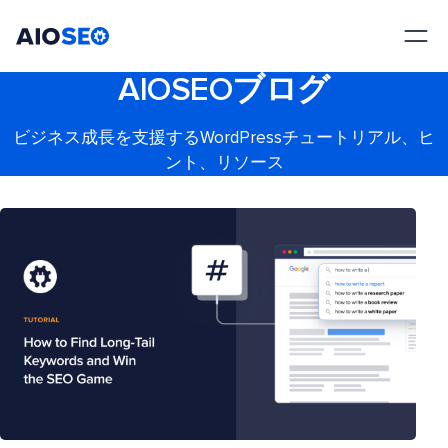
AIOSEO
最高のWordPress SEOプラグインとツールキット
AIOSEOブログ
ビジネス成長を支援するWordPressチュートリアル、ヒ
ント、リソース