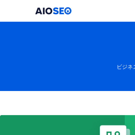
AIOSEO
最高のWordPress SEOプラグインとツールキット
ビジネ