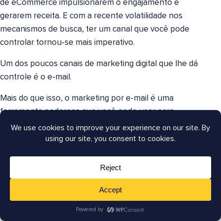
de eCommerce impulsionarem o engajamento e
gerarem receita. E com a recente volatilidade nos
mecanismos de busca, ter um canal que você pode
controlar tornou-se mais imperativo.
Um dos poucos canais de marketing digital que lhe dá
controle é o e-mail.
Mais do que isso, o marketing por e-mail é uma
ferramenta poderosa que você pode usar para
construir relacionamentos significativos com seus
clientes. São relacionamentos que resultam em
vendas. De fato, pesquisas mostram que
59% dos
consumidores
disseram que e-mails de marketing
influenciam suas decisões de compra. Além disso, 80%
das PMEs dizem que o e-mail é sua ferramenta mais
importante para retenção de clientes.