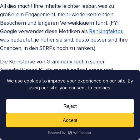
All dies macht Ihre Inhalte leichter lesbar, was zu
größerem Engagement, mehr wiederkehrenden
Besuchern und längeren Verweildauern führt. (FYI:
Google verwendet diese Metriken als
Rankingfaktor
,
was bedeutet, je höher sie sind, desto besser sind Ihre
Chancen, in den SERPs hoch zu ranken.)
Die Kernstärke von Grammarly liegt in seiner
fortschrittlichen KI, die
maschinelles Lernen
und
natürliche Sprachverarbeitung
nutzt, um über
einfache Grammatikprüfungen hinauszugehen. Diese
KI analysiert die Absicht und den Tonfall Ihres
Schreibens und bietet Vorschläge, die Ihnen helfen,
Ihre Kommunikationsziele zu erreichen, und verfeinert
ihre Ratschläge durch kontinuierliches Lernen.
Am besten für
:
Autoren, die sich auf Grammatik- und