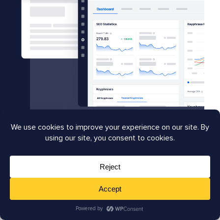
Kato
Content
Writer
Nkhoma
Kato ist eines dieser seltenen
Einhörner, die mit einer Feder in