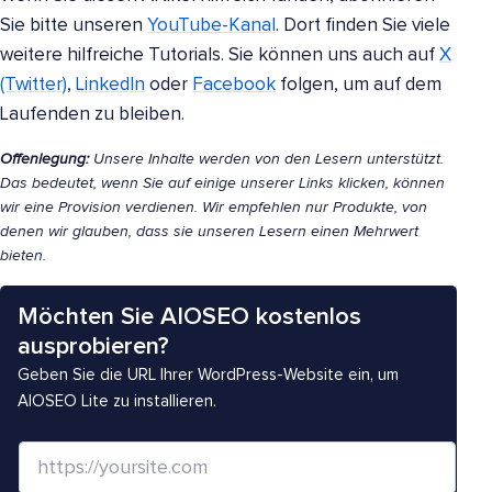
Sie bitte unseren
YouTube-Kanal
. Dort finden Sie viele
weitere hilfreiche Tutorials. Sie können uns auch auf
X
(Twitter)
,
LinkedIn
oder
Facebook
folgen, um auf dem
Laufenden zu bleiben.
Offenlegung:
Unsere Inhalte werden von den Lesern unterstützt.
Das bedeutet, wenn Sie auf einige unserer Links klicken, können
wir eine Provision verdienen. Wir empfehlen nur Produkte, von
denen wir glauben, dass sie unseren Lesern einen Mehrwert
bieten.
Möchten Sie AIOSEO kostenlos
ausprobieren?
Geben Sie die URL Ihrer WordPress-Website ein, um
AIOSEO Lite zu installieren.
W
e