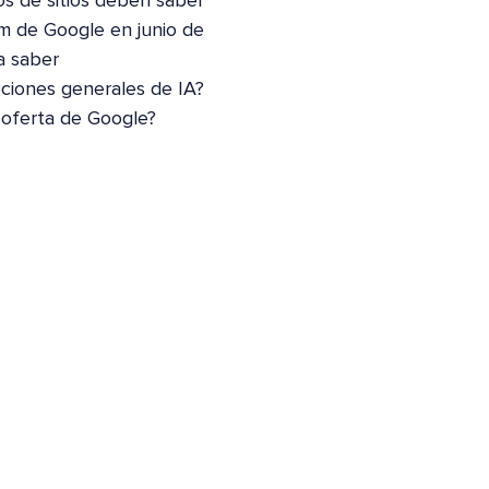
os de sitios deben saber
m de Google en junio de
a saber
pciones generales de IA?
 oferta de Google?