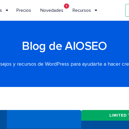
1
s
Precios
Novedades
Recursos
Blog de AIOSEO
nsejos y recursos de WordPress para ayudarte a hacer cr