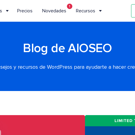
1
s
Precios
Novedades
Recursos
Blog de AIOSEO
nsejos y recursos de WordPress para ayudarte a hacer cr