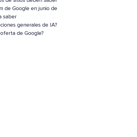
os de sitios deben saber
m de Google en junio de
a saber
pciones generales de IA?
 oferta de Google?