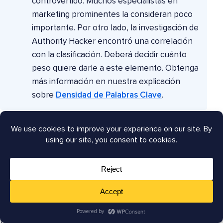
controvertido. Muchos especialistas en
marketing prominentes la consideran poco
importante. Por otro lado, la investigación de
Authority Hacker encontró una correlación
con la clasificación. Deberá decidir cuánto
peso quiere darle a este elemento. Obtenga
más información en nuestra explicación
sobre
Densidad de Palabras Clave
.
Con la auditoría de Palabra Clave Principal, el objetivo
no es comprobar cada página. Se trata de comprobar
una muestra de páginas para tener una idea de si el
uso de la palabra clave principal es un problema.
4. Imágenes