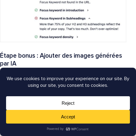
Étape bonus : Ajouter des images générées
par IA
Vous maîtrisez la
rédaction de contenu SEO
, mais
qu'en est-il des éléments visuels de votre article ?
Si vous êtes comme moi, au moment où vous avez
terminé d'écrire et de perfectionner votre article, vous
êtes un peu démotivé à l'idée de chercher des images.
Je déteste devoir parcourir des sites de photos de
stock et trouver enfin une image qui me plaît pour