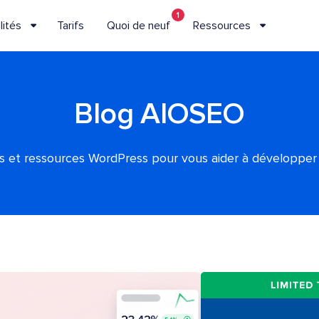
1
lités
Tarifs
Quoi de neuf
Ressources
Blog AIOSEO
es et ressources WordPress pour vous aider à développer