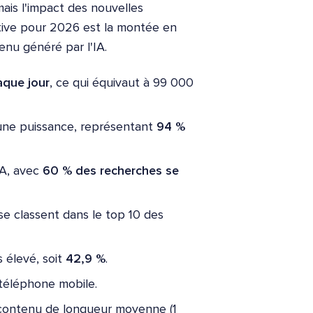
ais l'impact des nouvelles
cative pour 2026 est la montée en
enu généré par l'IA.
aque jour
, ce qui équivaut à 99 000
 une puissance, représentant
94 %
IA, avec
60 % des recherches se
e classent dans le top 10 des
s élevé, soit
42,9 %
.
 téléphone mobile.
 contenu de longueur moyenne (1