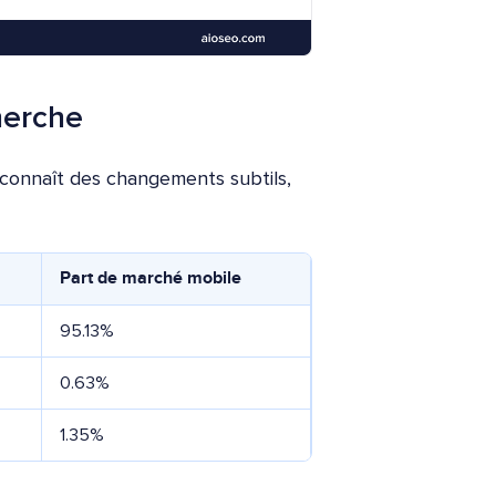
herche
 connaît des changements subtils,
Part de marché mobile
95.13%
0.63%
1.35%