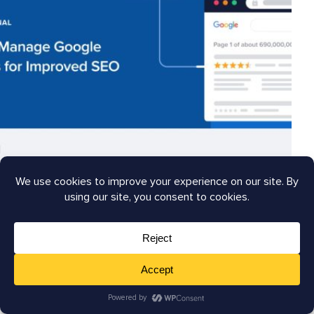
Sopra: Abbiamo ottimizzato questo post per
includere un'emoji e accorciato la descrizione in
modo che non venga troncata quando condivisa su
Facebook.