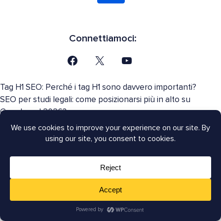
Connettiamoci:
Tag H1 SEO: Perché i tag H1 sono davvero importanti?
SEO per studi legali: come posizionarsi più in alto su
Google nel 2026?
Rifacimento della ricerca AI di Google: cosa devono
sapere i proprietari dei siti
Google June 2026 Spam Update: Cosa devi sapere
Disiscriviti dalle panoramiche AI: dovresti accettare
l'offerta di Google?