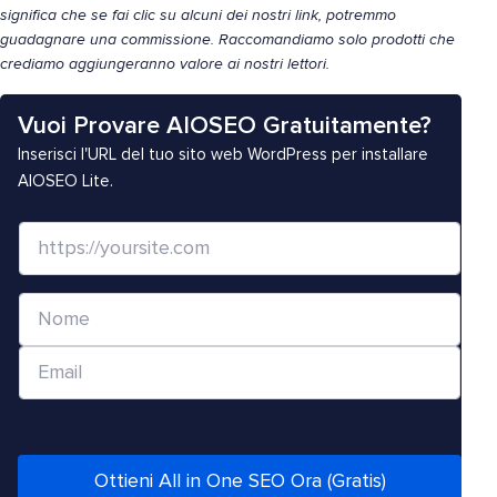
significa che se fai clic su alcuni dei nostri link, potremmo
guadagnare una commissione. Raccomandiamo solo prodotti che
crediamo aggiungeranno valore ai nostri lettori.
Vuoi Provare AIOSEO Gratuitamente?
Inserisci l'URL del tuo sito web WordPress per installare
AIOSEO Lite.
S
i
t
N
o
o
W
E
m
e
m
e
b
a
*
/
i
U
l
Ottieni All in One SEO Ora (Gratis)