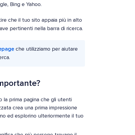
le, Bing e Yahoo.
e che il tuo sito appaia più in alto
iave pertinenti nella barra di ricerca.
mepage
che utilizziamo per aiutare
erca.
mportante?
 la prima pagina che gli utenti
zzata crea una prima impressione
ano ed esplorino ulteriormente il tuo
ignifica che più persone trovano il