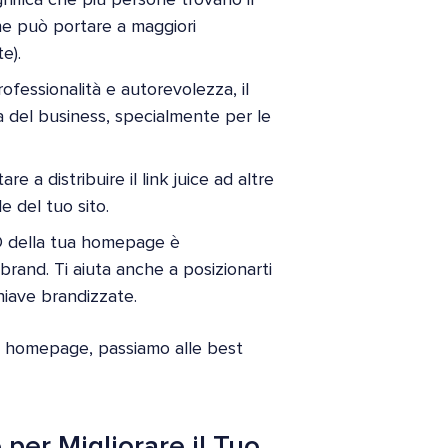
che può portare a maggiori
e).
fessionalità e autorevolezza, il
uta del business, specialmente per le
 a distribuire il link juice ad altre
e del tuo sito.
EO della tua homepage è
and. Ti aiuta anche a posizionarti
hiave brandizzate.
a homepage, passiamo alle best
per Migliorare il Tuo