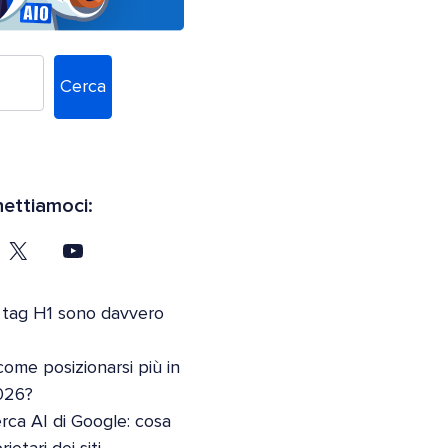
Cerca
ettiamoci:
 tag H1 sono davvero
come posizionarsi più in
026?
erca AI di Google: cosa