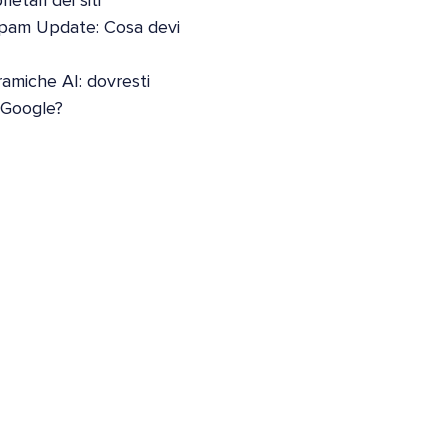
etari dei siti
pam Update: Cosa devi
oramiche AI: dovresti
i Google?