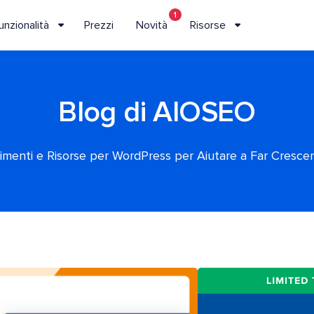
1
unzionalità
Prezzi
Novità
Risorse
Blog di AIOSEO
rimenti e Risorse per WordPress per Aiutare a Far Crescere