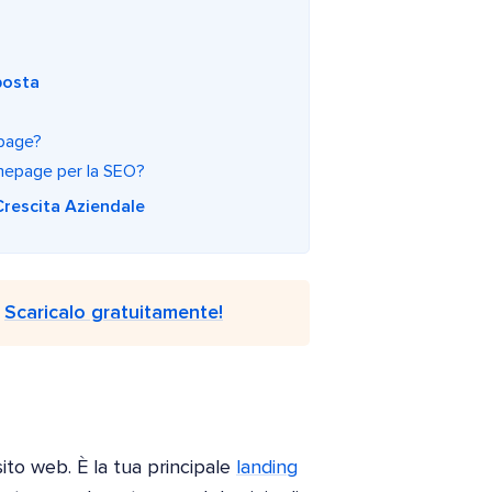
posta
epage?
homepage per la SEO?
Crescita Aziendale
.
Scaricalo gratuitamente!
ito web. È la tua principale
landing