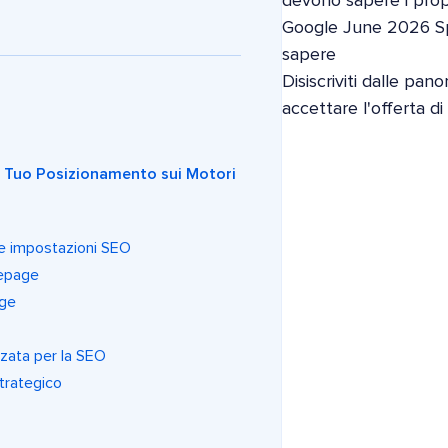
devono sapere i propri
Google June 2026 S
sapere
Disiscriviti dalle pan
accettare l'offerta d
l Tuo Posizionamento sui Motori
le impostazioni SEO
mepage
age
zata per la SEO
strategico