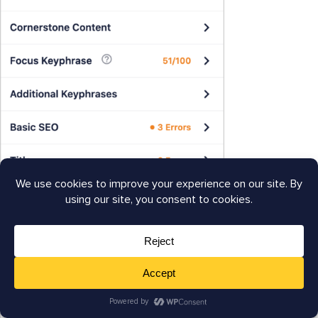
Fai clic su una scheda, come Parola chiave di messa a
fuoco, per ottenere passaggi d'azione specifici.