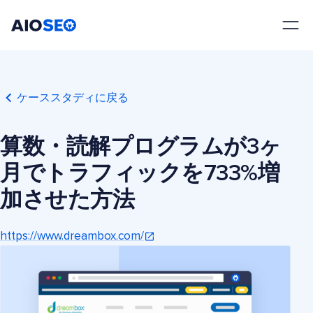
AIOSEO
最高のWordPress SEOプラグインとツールキット
ケーススタディに戻る
算数・読解プログラムが3ヶ
月でトラフィックを733%増
加させた方法
https://www.dreambox.com/