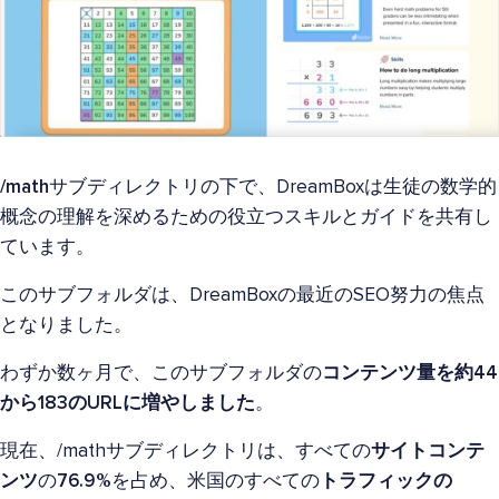
/math
サブディレクトリの下で、DreamBoxは生徒の数学的
概念の理解を深めるための役立つスキルとガイドを共有し
ています。
このサブフォルダは、DreamBoxの最近のSEO努力の焦点
となりました。
わずか数ヶ月で、このサブフォルダの
コンテンツ量を約44
から183のURLに増やしました
。
現在、/mathサブディレクトリは、すべての
サイトコンテ
ンツ
の
76.9%
を占め、米国のすべての
トラフィックの