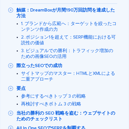
触媒：DreamBoxが月間190万回訪問を達成した
方法
1. ブランドから広範へ：ターゲットを絞ったコ
ンテンツ作成の力
2. ポジション1を超えて：SERP機能における可
読性の価値
3. ビジュアルでの勝利：トラフィック増加の
ための画像SEOの活用
際立ったSEOでの成功
サイトマップのマスター：HTMLとXMLによる
二重アプローチ
要点
参考にするべきトップ 3 の戦略
再検討すべきボトム 3 の戦略
当社の勝利の SEO 戦略を盗む：ウェブサイトの
ためのチェックリスト
All In One SEOでSERPを制覇する