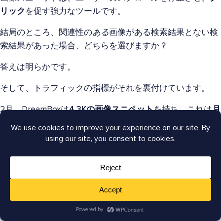
リック
を促す強力なツールです。
結局のところ、関連性の
ある
画像がある検索結果とない検
索結果があった場合、どちらを選びますか？
答えは明らかです。
そして、トラフィックの指標がそれを裏付けています。
2月、DreamBoxは
4.3Kの画像スニペット
を持ち、これは
月
間46.2Kの訪問者
を生み出しました。