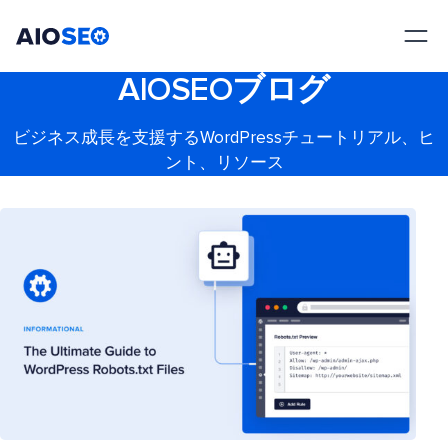
AIOSEO
最高のWordPress SEOプラグインとツールキット
AIOSEOブログ
ビジネス成長を支援するWordPressチュートリアル、ヒ
ント、リソース