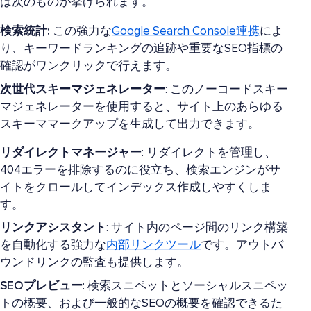
は次のものが挙げられます。
検索統計:
この強力な
Google Search Console連携
によ
り、キーワードランキングの追跡や重要なSEO指標の
確認がワンクリックで行えます。
次世代スキーマジェネレーター
: このノーコードスキー
マジェネレーターを使用すると、サイト上のあらゆる
スキーママークアップを生成して出力できます。
リダイレクトマネージャー
: リダイレクトを管理し、
404エラーを排除するのに役立ち、検索エンジンがサ
イトをクロールしてインデックス作成しやすくしま
す。
リンクアシスタント
: サイト内のページ間のリンク構築
を自動化する強力な
内部リンクツール
です。アウトバ
ウンドリンクの監査も提供します。
SEOプレビュー
: 検索スニペットとソーシャルスニペッ
トの概要、および一般的なSEOの概要を確認できるた