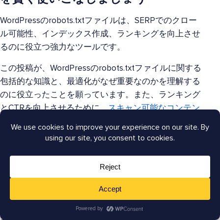
WordPressのrobots.txtファイルは、SERPでのクロー
ル可能性、インデックス作成、ランキングを向上させ
るのに役立つ強力なツールです。
この投稿が、WordPressのrobots.txtファイルに関する
包括的な知識と、最適化がなぜ重要なのかを理解する
のに役立ったことを願っています。また、ランキング
とCTRを向上させるために、
スキャン可能なコンテン
ツの作成
ガイドや
SEOタイトルジェネレーターの使用
方法
のチュートリアルのような、ブログの他の記事も
チェックすることをお勧めします。
この記事がお役に立った場合は、
YouTubeチャンネル
を購読してください。そこには、さらに多くの役立つ
チュートリアルがあります。また、
X（Twitter）
、
LinkedIn
、または
Facebook
でフォローして、最新情報