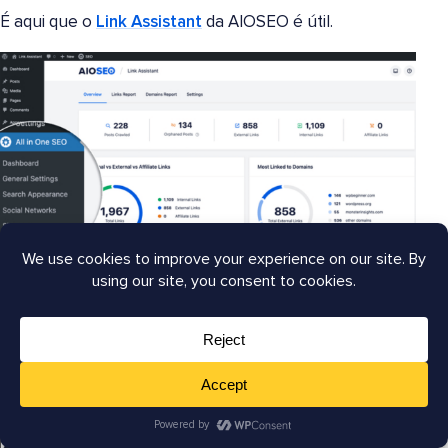
É aqui que o
Link Assistant
da AIOSEO é útil.
O Link Assistant escaneia seu site automaticamente
,
gera um relatório detalhado de links e identifica
páginas órfãs
. Em vez de editar posts manualmente,
você pode adicionar ou atualizar links diretamente do
painel.