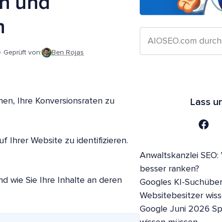
rn und
n
Geprüft von:
Ben Rojas
nen, Ihre Konversionsraten zu
Lass u
 Ihrer Website zu identifizieren.
Anwaltskanzlei SEO:
besser ranken?
d wie Sie Ihre Inhalte an deren
Googles KI-Suchüber
Websitebesitzer wis
Google Juni 2026 S