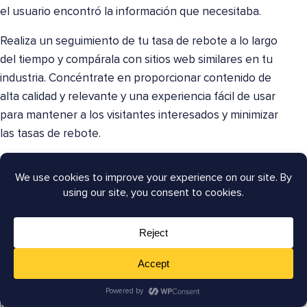
el usuario encontró la información que necesitaba.
Realiza un seguimiento de tu tasa de rebote a lo largo
del tiempo y compárala con sitios web similares en tu
industria. Concéntrate en proporcionar contenido de
alta calidad y relevante y una experiencia fácil de usar
para mantener a los visitantes interesados y minimizar
las tasas de rebote.
Preguntas y respuestas sobre cómo
reducir la tasa de rebote
¿Qué causa una tasa de rebote baja?
Dado que una tasa de rebote baja es lo mismo que un
alto nivel de interacción, se aplican varios principios. Las
páginas que atraen a los usuarios presentan contenido
de alta calidad, bien organizado, fácil de escanear y que