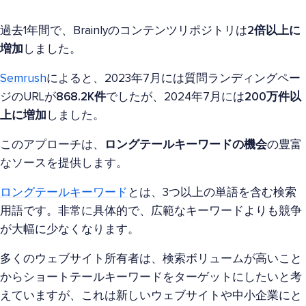
過去1年間で、Brainlyのコンテンツリポジトリは
2倍以上に
増加
しました。
Semrush
によると、2023年7月には質問ランディングペー
ジのURLが
868.2K件
でしたが、2024年7月には
200万件以
上に増加
しました。
このアプローチは、
ロングテールキーワードの機会
の豊富
なソースを提供します。
ロングテールキーワード
とは、3つ以上の単語を含む検索
用語です。非常に具体的で、広範なキーワードよりも競争
が大幅に少なくなります。
多くのウェブサイト所有者は、検索ボリュームが高いこと
からショートテールキーワードをターゲットにしたいと考
えていますが、これは新しいウェブサイトや中小企業にと