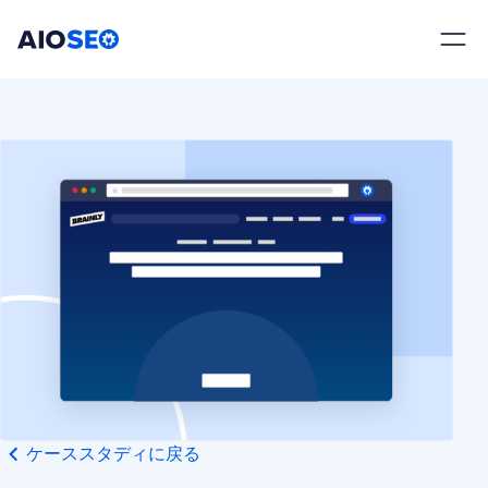
AIOSEO
最高のWordPress SEOプラグインとツールキット
ケーススタディに戻る