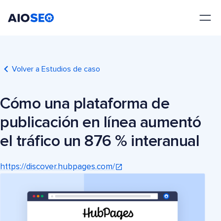
AIOSEO
El mejor plugin y kit de herramientas SEO para WordPress
Volver a Estudios de caso
Cómo una plataforma de
publicación en línea aumentó
el tráfico un 876 % interanual
https://discover.hubpages.com/