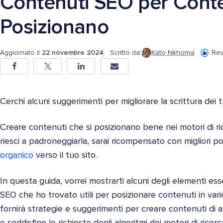
Contenuti SEO per Conte
Posizionano
Aggiornato il
22 novembre 2024
Scritto da:
Kato Nkhoma
Rev
Cerchi alcuni suggerimenti per migliorare la scrittura dei
Creare contenuti che si posizionano bene nei motori di ri
riesci a padroneggiarla, sarai ricompensato con migliori p
organico
verso il tuo sito.
In questa guida, vorrei mostrarti alcuni degli elementi esse
SEO che ho trovato utili per posizionare contenuti in varie
fornirà strategie e suggerimenti per creare contenuti di al
e soddisfino le richieste degli algoritmi dei motori di ricerc