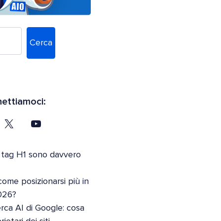
Cerca
ettiamoci:
 tag H1 sono davvero
come posizionarsi più in
026?
erca AI di Google: cosa