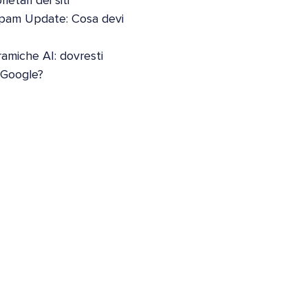
etari dei siti
pam Update: Cosa devi
oramiche AI: dovresti
i Google?