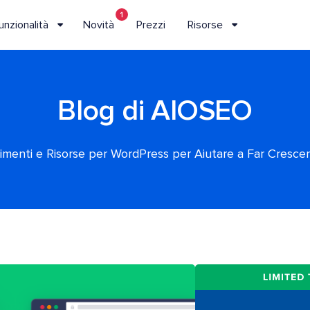
1
unzionalità
Novità
Prezzi
Risorse
Blog di AIOSEO
rimenti e Risorse per WordPress per Aiutare a Far Crescere