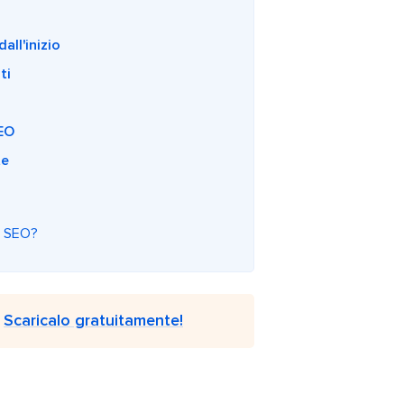
all'inizio
ti
SEO
te
ti SEO?
.
Scaricalo gratuitamente!