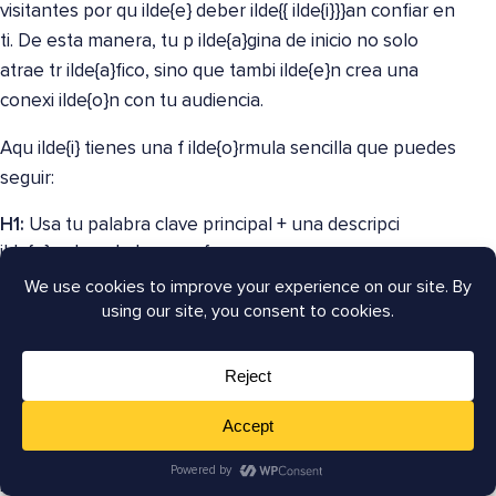
visitantes por qu ilde{e} deber ilde{{ ilde{i}}}an confiar en
ti. De esta manera, tu p ilde{a}gina de inicio no solo
atrae tr ilde{a}fico, sino que tambi ilde{e}n crea una
conexi ilde{o}n con tu audiencia.
Aqu ilde{i} tienes una f ilde{o}rmula sencilla que puedes
seguir:
H1:
Usa tu palabra clave principal + una descripci
ilde{o}n clara de lo que ofreces.
Eslogan/Subt ildeiacute;tulo:
A tildeade personalidad,
pruebas o un beneficio que resuene con la gente.
Evita afirmaciones vagas:
Frases como
ilde{“}
Redefinimos la excelencia
ilde{“} suenan bien,
pero no le dicen a nadie lo que realmente haces.
La conclusi ilde{o}n es que un buen titular en la p
ilde{a}gina de inicio no se trata solo de palabras clave.