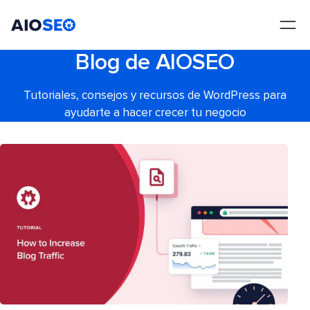
AIOSEO
El mejor plugin y kit de herramientas SEO para WordPress
Blog de AIOSEO
Tutoriales, consejos y recursos de WordPress para
ayudarte a hacer crecer tu negocio