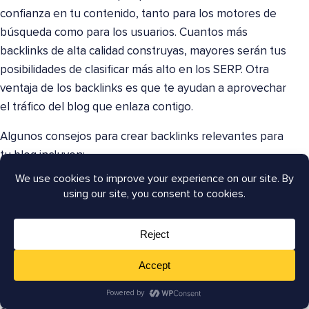
confianza en tu contenido, tanto para los motores de
búsqueda como para los usuarios. Cuantos más
backlinks de alta calidad construyas, mayores serán tus
posibilidades de clasificar más alto en los SERP. Otra
ventaja de los backlinks es que te ayudan a aprovechar
el tráfico del blog que enlaza contigo.
Algunos consejos para crear backlinks relevantes para
tu blog incluyen:
Blogging de invitados
: El blogging de invitados
(publicación de invitados) se refiere a la práctica de
crear contenido para publicarlo en un sitio que no sea
el tuyo. La mayoría de las publicaciones te permitirán
enlazar de vuelta a tu sitio en el propio contenido y en
la biografía del autor.
Externalización para la creación de enlaces
: Las