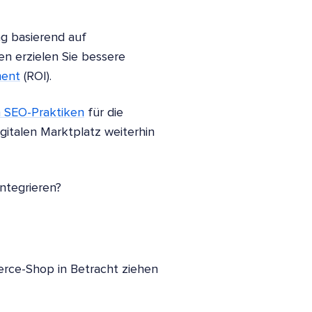
ng basierend auf
n erzielen Sie bessere
ment
(ROI).
in SEO-Praktiken
für die
italen Marktplatz weiterhin
ntegrieren?
erce-Shop in Betracht ziehen