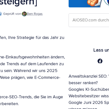
steigern]
Geprüft von:
Ben Rojas
n, Ihre Strategie für das Jahr zu
Lass u
line-Einkaufsgewohnheiten ändern,
ende Trends auf dem Laufenden zu
zu sein. Während wir uns 2025
Anwaltskanzlei SEO:
d Weise prägen, wie E-Commerce-
besser ranken?
Googles KI-Suchüber
Websitebesitzer wis
erce-SEO-Trends, die Sie im Auge
Google Juni 2026 S
rbereiten.